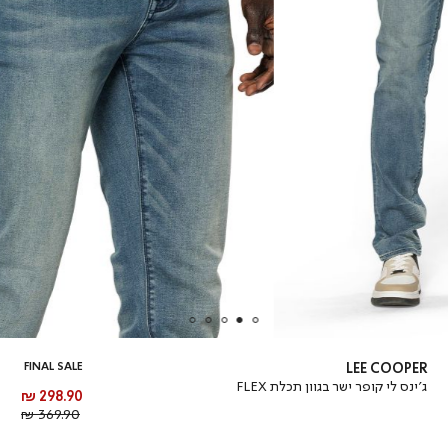
FINAL SALE
LEE COOPER
ג’ינס לי קופר ישר בגוון תכלת FLEX
מחיר
298.90 ₪
מוצר
מחיר
369.90 ₪
רגיל