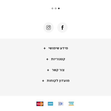
payments
|
באנר
תומכי
מכירה
-
דף
הבית
(8)
מידע
מידע שימושי
שימושי
קטגוריות
קטגוריות
צור
צור קשר
קשר
מועדון
מועדון לקוחות
לקוחות