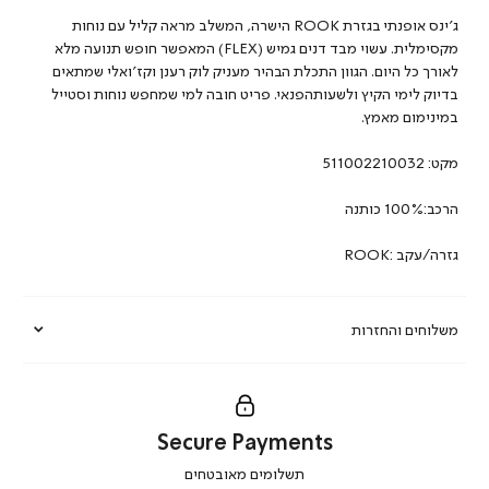
ג’ינס אופנתי בגזרת ROOK הישרה, המשלב מראה קליל עם נוחות
מקסימלית. עשוי מבד דנים גמיש (FLEX) המאפשר חופש תנועה מלא
לאורך כל היום. הגוון התכלת הבהיר מעניק לוק רענן וקז’ואלי שמתאים
בדיוק לימי הקיץ ולשעותהפנאי. פריט חובה למי שמחפש נוחות וסטייל
במינימום מאמץ.
מקט:
511002210032
הרכב:100% כותנה
גזרה/עקב :ROOK
משלוחים והחזרות
Secure Payments
|
תשלומים מאובטחים
secure