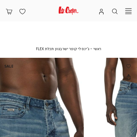
ראשי
ג’ינס
ראשי
ג’ינס לי קופר ישר בגוון תכלת FLEX
לי
קופר
ישר
SALE
בגוון
תכלת
FLEX