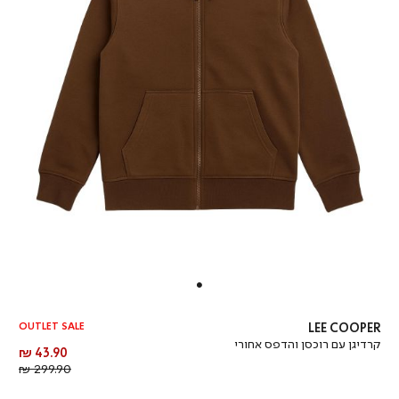
OUTLET SALE
LEE COOPER
קרדיגן עם רוכסן והדפס אחורי
מחיר
43.90 ₪
מוצר
מחיר
299.90 ₪
רגיל