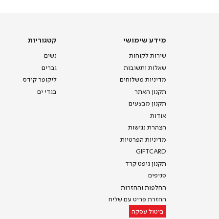
דף
הבית
(8)
מידע
קטגוריות
מידע שימושי
קטגוריות
שימושי
שירות לקוחות
נשים
שאלות ותשובות
גברים
מדיניות משלוחים
ליקופר קידס
תקנון האתר
בגדי ים
תקנון מבצעים
אודות
הצהרת נגישות
מדיניות הפרטיות
GIFTCARD
תקנון גיפט קרד
סניפים
החלפות והחזרות
החזרת פריט עם שליח
ביטול עסקה