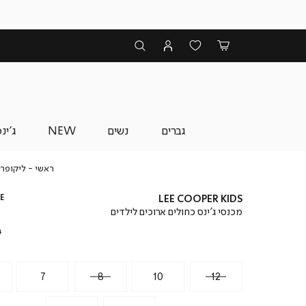
גברים
נשים
NEW
ג'ינ
ראשי
ראשי
ליקופר 
E
LEE COOPER KIDS
מכנסי ג’ינס כחולים ארוכים לילדים
₪
7
8
10
12