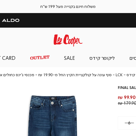
משלוח חינם בקנייה מעל 199 ש"ח
סים
ליקופר קידס
SALE
T CARD
ליקופר
LCK
קידס
LCK - סוף עונה על קולקציית הקיץ החל מ-19.90 ₪
מכנסי ג’ינס כחולים א
קידס
-
סוף
FINAL SAL
עונה
על
מחיר
99.90 ₪
קולקציית
מוצר
מחיר
179.90 
הקיץ
רגיל
החל
מ-19.90
₪
6