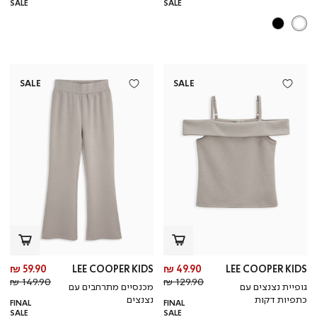
SALE
SALE
SALE
SALE
מחיר
מח
59.90 ₪
LEE COOPER KIDS
49.90 ₪
LEE COOPER KIDS
מחיר
מוצר
מחי
מו
149.90 ₪
129.90 ₪
גופיית נצנצים עם
מכנסיים מתרחבים עם
רגיל
רגי
כתפיות דקות
נצנצים
FINAL
FINAL
SALE
SALE