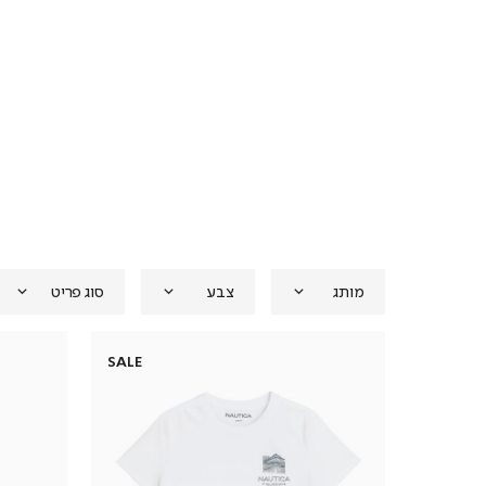
מותג
צבע
סוג פריט
SALE