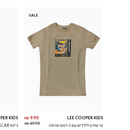
SALE
מחיר
PER KIDS
9.90 ₪
LEE COOPER KIDS
מחיר
מוצר
69.90 ₪
טי שירט לילדים עם הדפס אנימה
ג’ינס OSCAR כחול לילדים
רגיל