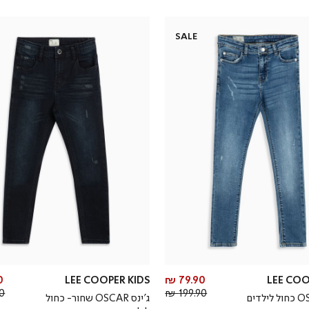
SALE
מחיר
₪
LEE COOPER KIDS
79.90 ₪
LEE COO
מחיר
מוצר
 ₪
199.90 ₪
ג’ינס OSCAR שחור- כחול
רגיל