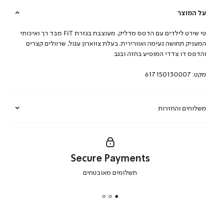
על המוצר
טי שירט לילדים עם הדפס מדליק. מעוצבת בגזרת FIT מבד רך ואיכותי
המעניק תחושה נעימה ואוורירית. בעלת צווארון עגול, שרוולים קצרים
והדפס דו צדדי המופיע בחזה ובגב
מקט:
617150130007
משלוחים והחזרות
Secure Payments
|
תשלומים מאובטחים
secure
payments
|
באנר
תומכי
מכירה