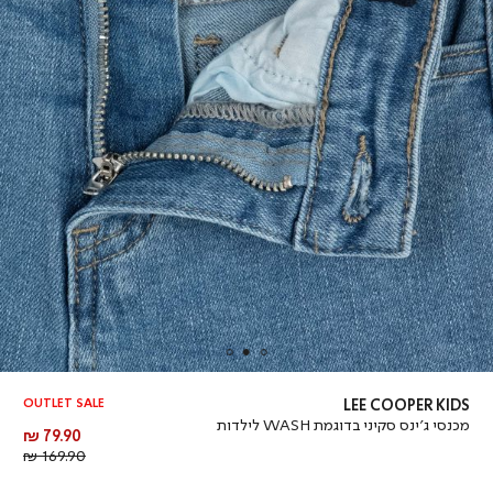
OUTLET SALE
LEE COOPER KIDS
מכנסי ג’ינס סקיני בדוגמת WASH לילדות
מחיר
79.90 ₪
מוצר
מחיר
169.90 ₪
רגיל