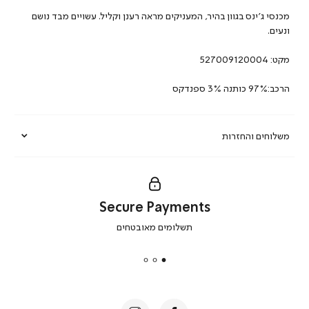
מכנסי ג’ינס בגוון בהיר, המעניקים מראה רענן וקליל. עשויים מבד נושם
ונעים.
מקט:
527009120004
הרכב:97% כותנה 3% ספנדקס
משלוחים והחזרות
Secure Payments
|
תשלומים מאובטחים
secure
payments
|
באנר
תומכי
מכירה
-