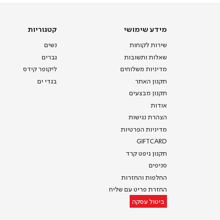
הבית
(8)
מידע
קטגוריות
מידע שימושי
קטגוריות
שימושי
שירות לקוחות
נשים
שאלות ותשובות
גברים
מדיניות משלוחים
ליקופר קידס
תקנון האתר
בגדי ים
תקנון מבצעים
אודות
הצהרת נגישות
מדיניות הפרטיות
GIFTCARD
תקנון גיפט קרד
סניפים
החלפות והחזרות
החזרת פריט עם שליח
ביטול עסקה