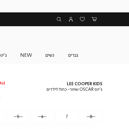
גברים
נשים
NEW
ג'ינ
ALE
LEE COOPER KIDS
ג’ינס OSCAR שחור- כחול לילדים
₪
5
6
7
8