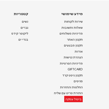
מידע
קטגוריות
מידע שימושי
קטגוריות
שימושי
שירות לקוחות
נשים
שאלות ותשובות
גברים
מדיניות משלוחים
ליקופר קידס
תקנון האתר
בגדי ים
תקנון מבצעים
אודות
הצהרת נגישות
מדיניות הפרטיות
GIFTCARD
תקנון גיפט קרד
סניפים
החלפות והחזרות
החזרת פריט עם שליח
ביטול עסקה