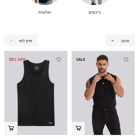
ונה
ג'ינסים
חולצות
חול
סינון
30% OFF
SALE