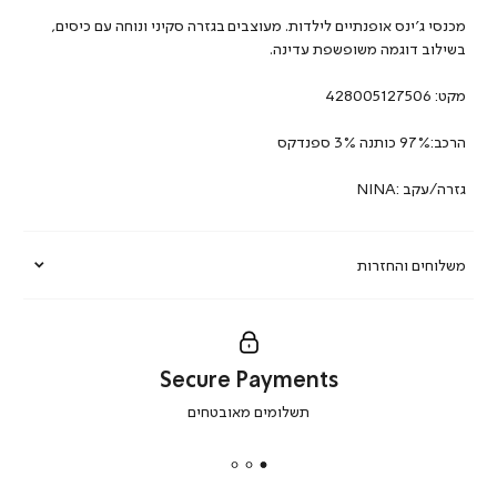
מכנסי ג’ינס אופנתיים לילדות. מעוצבים בגזרה סקיני ונוחה עם כיסים,
בשילוב דוגמה משופשפת עדינה.
מקט:
428005127506
הרכב:97% כותנה 3% ספנדקס
גזרה/עקב :NINA
משלוחים והחזרות
Secure Payments
|
תשלומים מאובטחים
secure
payments
|
באנר