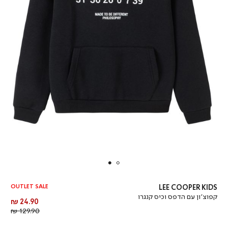
OUTLET SALE
LEE COOPER KIDS
קפוצ’ון עם הדפס וכיס קנגרו
מחיר
24.90 ₪
מוצר
מחיר
129.90 ₪
רגיל