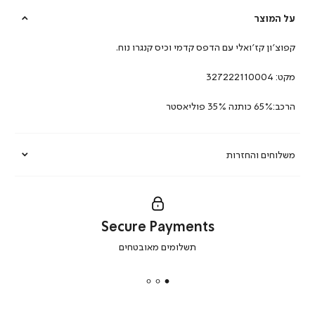
על המוצר
קפוצ’ון קז’ואלי עם הדפס קדמי וכיס קנגרו נוח.
מקט:
327222110004
הרכב:65% כותנה 35% פוליאסטר
משלוחים והחזרות
Secure Payments
|
תשלומים מאובטחים
secure
payments
|
באנר
תומכי
מכירה