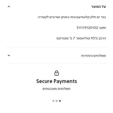
על המוצר
בגד ים חלק קלאסיעם גומי במותן ושרוכים לקשירה
מקט:
311119120102
הרכב:93% פוליאסטר 7 % ספנדקס
משלוחים והחזרות
Secure Payments
|
תשלומים מאובטחים
secure
payments
|
באנר
תומכי
מכירה