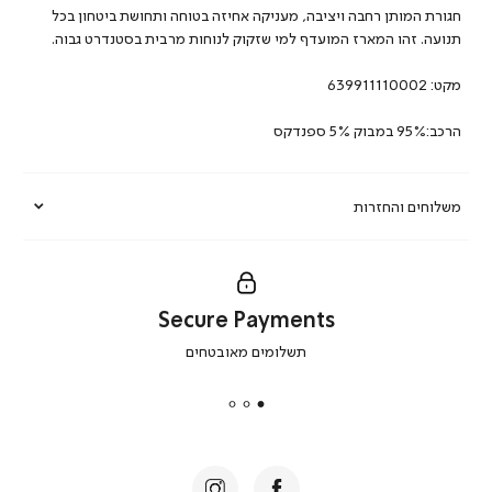
חגורת המותן רחבה ויציבה, מעניקה אחיזה בטוחה ותחושת ביטחון בכל
תנועה. זהו המארז המועדף למי שזקוק לנוחות מרבית בסטנדרט גבוה.
מקט:
639911110002
הרכב:95% במבוק 5% ספנדקס
משלוחים והחזרות
Secure Payments
|
תשלומים מאובטחים
secure
payments
|
באנר
תומכי
מכירה
-