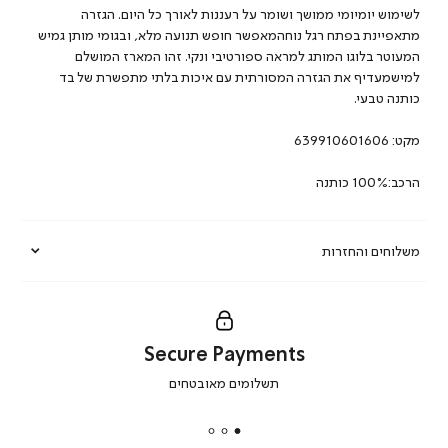
לשימוש יומיומי ממושך ושומר על רעננות לאורך כל היום. הגזרה
מתאפיינת בפתח רגל נוחהמאפשר חופש תנועה מלא, ובגומי מותן גמיש
המעוטר בלוגו המותג למראה ספורטיבי ונקי. זהו המארז המושלם
למישמעדיף את הגזרה המסורתית עם איכות בלתי מתפשרת של בד
כותנה טבעי.
מקט:
639910601606
הרכב:100% כותנה
משלוחים והחזרות
Secure Payments
|
תשלומים מאובטחים
secure
payments
|
באנר