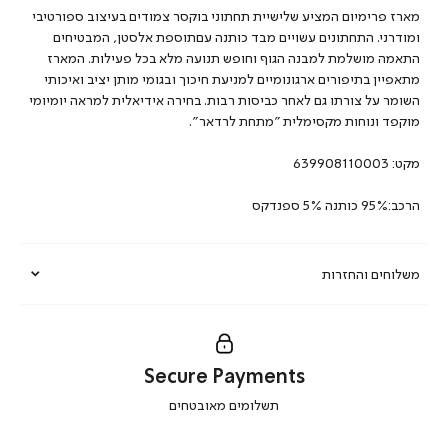
מארז פרימיום המציע שלישיית תחתוני בוקסר צמודים בעיצוב ספורטיבי
ומודרני. התחתונים עשויים מבד כותנה עםתוספת אלסטן, המבטיחים
התאמה מושלמת למבנה הגוף וחופש תנועה מלא בכל פעילות. המארז
מתאפיין בתיפורים ארגונומיים למניעת חיכוך ובגומי מותן יציב ואיכותי
השומר על צורתו גם לאחר כביסות רבות. בחירה אידיאלית למראה יומיומי
מוקפד ונוחות מקסימלית ”מתחת לרדאר”.
מקט:
639908110003
הרכב:95% כותנה 5% ספנדקס
משלוחים והחזרות
Secure Payments
|
תשלומים מאובטחים
secure
payments
|