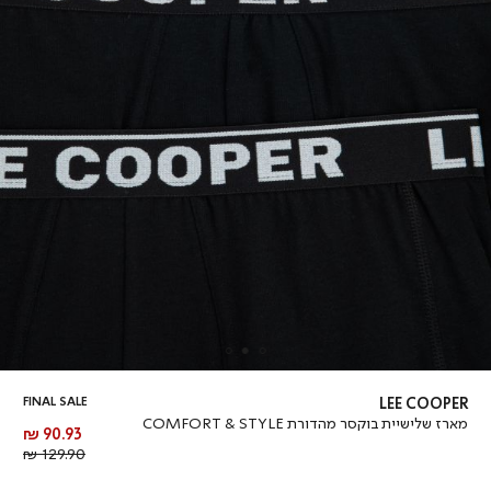
FINAL SALE
LEE COOPER
מארז שלישיית בוקסר מהדורת COMFORT & STYLE
מחיר
90.93 ₪
מוצר
מחיר
129.90 ₪
רגיל