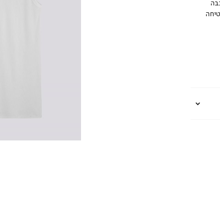
כבה
טיחה