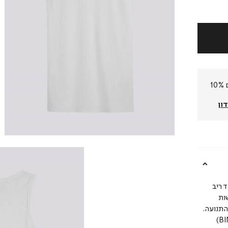
חברי המועדון שלנו צוברים 10%
ון
ד ריב
ות
התנועה.
הגופייה כוללת מפתח צוואר עגול ורחב בגימור קאנט (BINDING)