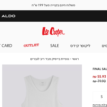
משלוח חינם בקנייה מעל 199 ש"ח
סים
ליקופר קידס
SALE
T CARD
ראשי
גופיית
ראשי
גופיית בייסיק מבד ריב לגברים
בייסיק
מבד
FINAL SAL
ריב
לגברים
מחיר
55.93 ₪
מוצר
מחיר
79.90 ₪
רגיל
S
לת מידות