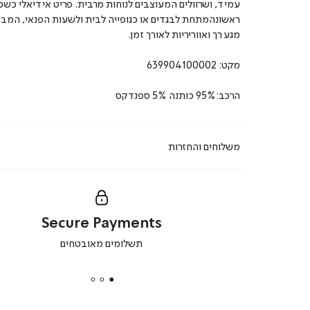
עמיד, ושרוולים המעוצבים לנוחות מרבית. פריט אידיאלי כש
ראשונהמתחת לבגדים או כגופייה לבית ולשעות הפנאי, המב
מגע רך ואווריריות לאורך זמן.
מקט:
639904100002
הרכב:95% כותנה 5% ספנדקס
משלוחים והחזרות
Secure Payments
|
תשלומים מאובטחים
secure
payments
|
באנר
תומכי