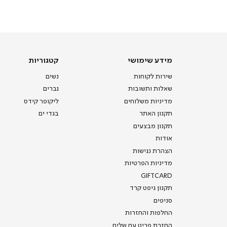
מכירה
-
דף
הבית
(8)
מידע
קטגוריות
מידע שימושי
קטגוריות
שימושי
שירות לקוחות
נשים
שאלות ותשובות
גברים
מדיניות משלוחים
ליקופר קידס
תקנון האתר
בגדי ים
תקנון מבצעים
אודות
הצהרת נגישות
מדיניות הפרטיות
GIFTCARD
תקנון גיפט קרד
סניפים
החלפות והחזרות
החזרת פריט עם שליח